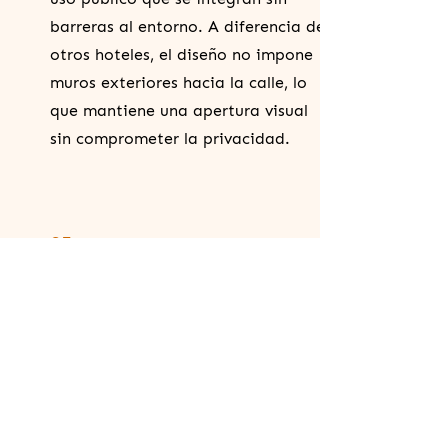
barreras al entorno. A diferencia de
otros hoteles, el diseño no impone
muros exteriores hacia la calle, lo
que mantiene una apertura visual
sin comprometer la privacidad.
05
RESPUESTA A LA
COMUNIDAD Y NORMATIVA
El proyecto original fue modificado
tras críticas vecinales por su altura
y volumen. La versión final respeta
la escala urbana. Es el primer hotel