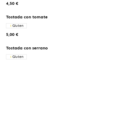
4,50 €
Tostada con tomate
Gluten
5,00 €
Tostada con serrano
Gluten
7,50 €
Tostada Dorada
tomate, aguacate y huevo
Gluten
Huevos
7,50 €